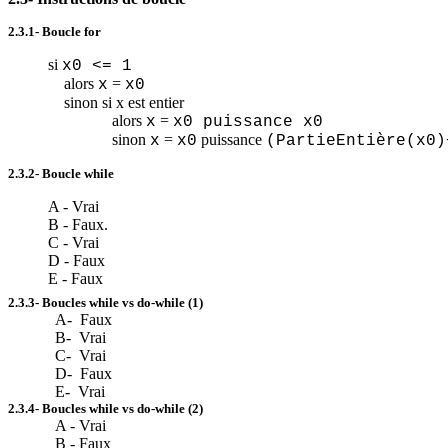
2.3.1- Boucle for
si
x0 <= 1
alors
=
x
x0
sinon si x est entier
alors
=
x
x0 puissance x0
sinon
=
puissance
x
x0
(
PartieEntière
(x0
)
2.3.2- Boucle
while
A - Vrai
B - Faux.
C - Vrai
D - Faux
E - Faux
2.3.3- Boucles while
vs
do-while (1)
A- Faux
B- Vrai
C- Vrai
D- Faux
E- Vrai
2.3.4- Boucles while
vs
do-while (2)
A - Vrai
B - Faux