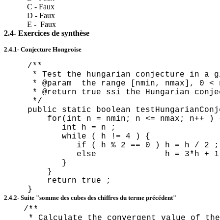
C - Faux
D - Faux
E - Faux
2.4-
Exercices
de
synthèse
2.4.1- Conjecture
Hongroise
/**
* Test the
hungarian
conjecture in a g
* @
param
the range [
nmin
,
nmax
], 0 <
* @return true
ssi
the Hungarian conje
*/
public static
boolean
testHungarianConj
for(
int
n =
nmin
; n <=
nmax
; n++ ) 
int
h = n ;
while ( h != 4 ) {
if ( h % 2 == 0 ) h = h / 2 ;
else h = 3*h + 1 
}
}
return true ;
}
2.4.2- Suite "somme des cubes des chiffres du terme précédent"
/**
* Calculate the convergent value of the