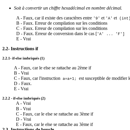
Soit à convertir un chiffre hexadécimal en nombre décimal.
A - Faux, car il existe des caractères entre
et
et
'9'
'A'
(
int
B - Faux. Erreur de compilation sur les conditions
C - Faux. Erreur de compilation sur les conditions
D - Faux. Erreur de conversion dans le cas [
'A' ... 'F'
]
E - Vrai
2.2- Instructions if
2.2.1- if-
else
imbriqués (1)
A - Faux, car le
else
se rattache au 2ème if
B - Vrai
C - Faux, car l'instruction
est susceptible de modifier le
a=a+1;
D - Faux.
E - Vrai
2.2.2 - if-
else
imbriqués (2)
A - Vrai
B - Vrai
C - Faux, car le
else
se rattache au 3ème if
D - Vrai
E - Faux, car le
else
se rattache au 3ème if
2.3- Instructions de boucle