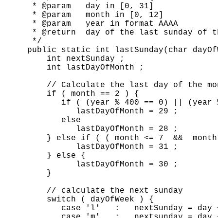
* @
param
day in [0, 31]
* @
param
month in [0, 12]
* @
param
year in format AAAA
* @return day of the last
sunday
of t
*/
public static
int
lastSunday
(char
dayOf
int
nextSunday
;
int
lastDayOfMonth
;
// Calculate the last day of the mo
if ( month == 2 ) {
if ( (year % 400 == 0) || (year % 
lastDayOfMonth
= 29 ;
else
lastDayOfMonth
= 28 ;
} else if ( ( month <= 7 && month %
lastDayOfMonth
= 31 ;
} else {
lastDayOfMonth
= 30 ;
}
// calculate the next
sunday
switch (
dayOfWeek
) {
case 'l' :
nextSunday
= day 
case 'm' :
nextsunday
= day 