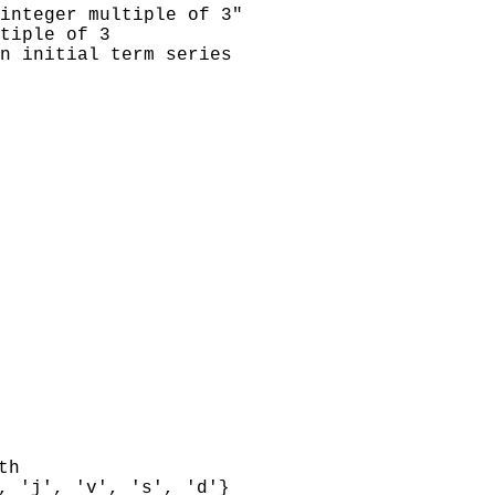
integer multiple of 3"
tiple of 3
n initial term series
th
, 'j', 'v', 's', 'd'}