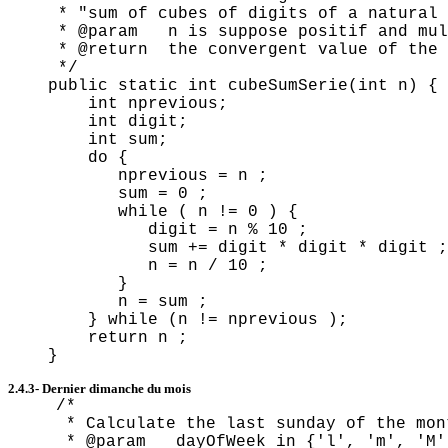
* "sum of cubes of digits of a natural 
* @
param
n is suppose
positif
and mul
* @return the convergent value of the 
*/
public static
int
cubeSumSerie
(
int
n) {
int
nprevious
;
int
digit;
int
sum;
do {
nprevious
= n ;
sum = 0 ;
while ( n != 0 ) {
digit = n % 10 ;
sum += digit * digit * digit ;
n = n / 10 ;
}
n = sum ;
} while (n !=
nprevious
);
return n ;
}
2.4.3-
Dernier
dimanche
du
mois
/*
* Calculate the last
sunday
of the mon
* @
param
dayOfWeek
in {'l', 'm', 'M'