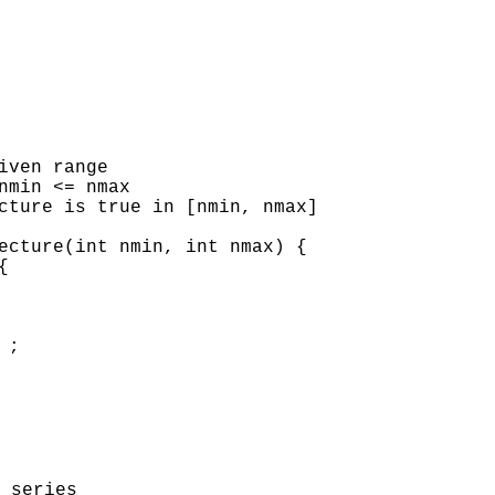
iven range
nmin
<=
nmax
cture is true in [
nmin
,
nmax
]
ecture
(
int
nmin
,
int
nmax
) {
{
;
 series