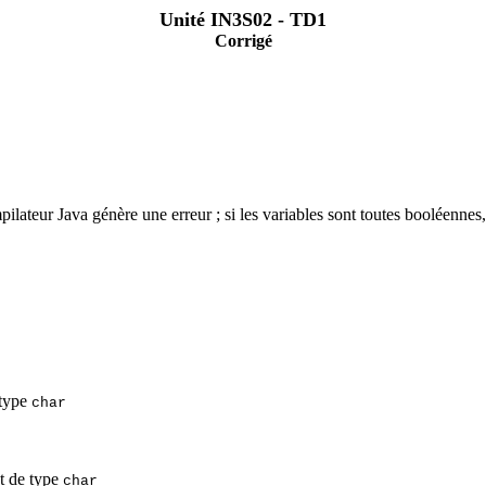
Unité IN3S02 - TD1
Corrigé
pilateur Java génère une erreur ; si les variables sont toutes booléennes
 type
char
nt de type
char