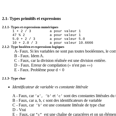
2.1- Types primitifs et expressions
2.1.1- Types et expressions numériques
1 + 2 / 3 a pour valeur 1
47 % 2 a pour valeur 1
5.0 + 2 / 3 a pour valeur 5.0
10 + 2.0 / 3 a pour valeur 10.6666
2.1.2- Type booléen et expressions logiques
A- Faux. Si les variables ne sont pas toutes booléennes, le com
B - Faux. Idem A.
C - Faux, car la division réalisée est une division entière.
D - Faux. Erreur de compilation (
n'est pas
)
=
==
E - Faux. Problème pour d < 0
2.1.3- Type char
Identificateur de variable vs constante littérale
A - Faux, car
et
sont des constantes littérales du
’a’, ’b’
’c’
B - Faux, car a, b, c sont des identificateurs de variable
C - Faux, car
est une constante littérale de type char
’b’
D - Vrai
E - Faux, car
est une chaîne de caractères et on un éléme
”c”