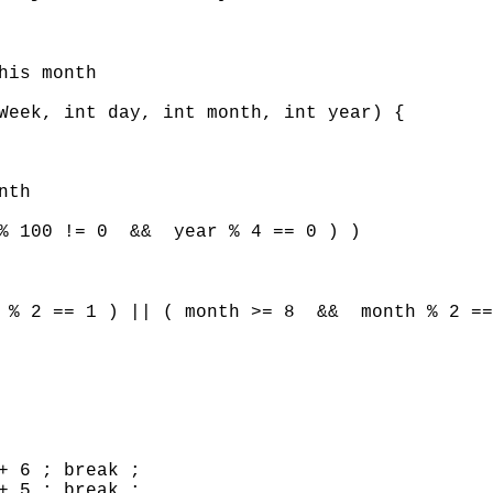
his month
Week
,
int
day,
int
month,
int
year) {
nth
100 != 0 && year % 4 == 0 ) )
 2 == 1 ) || ( month >= 8 && month % 2 ==
+ 6 ; break ;
+ 5 ; break ;