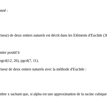
onné :
r) de deux entiers naturels est décrit dans les Eléments d'Euclide (300 a
tier positif b
pgcd(12, 26), pgcd(7, 11).
seur de deux entiers naturels avec la méthode d'Euclide :
bre x sachant que, si alpha est une approximation de la racine cubique