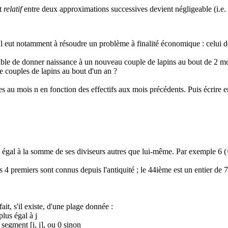
rt
relatif
entre deux approximations successives devient négligeable (i.e.
l eut notamment à résoudre un problème à finalité économique : celui de
pable de donner naissance à un nouveau couple de lapins au bout de 2 
de couples de lapins au bout d'un an ?
es au mois n en fonction des effectifs aux mois précédents. Puis écrire e
 1 égal à la somme de ses diviseurs autres que lui-même. Par exemple 6 
4 premiers sont connus depuis l'antiquité ; le 44ième est un entier de 7
t, s'il existe, d'une plage donnée :
plus égal à j
 segment [i, j], ou 0 sinon