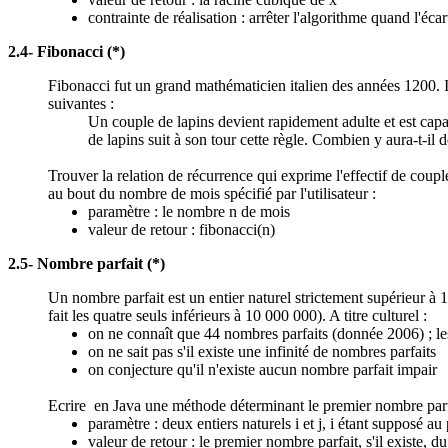
contrainte de réalisation : arrêter l'algorithme quand l'éca
2.4- Fibonacci (*)
Fibonacci fut un grand mathématicien italien des années 1200. I
suivantes :
Un couple de lapins devient rapidement adulte et est ca
de lapins suit à son tour cette règle. Combien y aura-t-il 
Trouver la relation de récurrence qui exprime l'effectif de coupl
au bout du nombre de mois spécifié par l'utilisateur :
paramètre : le nombre n de mois
valeur de retour : fibonacci(n)
2.5- Nombre parfait (*)
Un nombre parfait est un entier naturel strictement supérieur à
fait les quatre seuls inférieurs à 10 000 000). A titre culturel :
on ne connaît que 44 nombres parfaits (donnée 2006) ; les 
on ne sait pas s'il existe une infinité de nombres parfaits
on conjecture qu'il n'existe aucun nombre parfait impair
Ecrire en Java une méthode déterminant le premier nombre parfai
paramètre : deux entiers naturels i et j, i étant supposé au 
valeur de retour : le premier nombre parfait, s'il existe, du