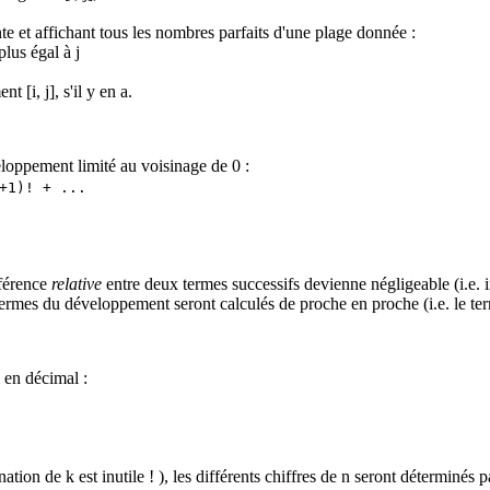
e et affichant tous les nombres parfaits d'une plage donnée :
plus égal à j
 [i, j], s'il y en a.
eloppement limité au voisinage de 0 :
+1)! + ...
fférence
relative
entre deux termes successifs devienne négligeable (i.e. 
termes du développement seront calculés de proche en proche (i.e. le ter
 en décimal :
tion de k est inutile ! ), les différents chiffres de n seront déterminés 