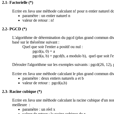
2.1- Factorielle (*)
Ecrire en Java une méthode calculant n! pour n entier naturel d
paramètre : un entier naturel n
valeur de retour : n!
2.2- PGCD (*)
L'algorithme de détermination du pgcd (plus grand commun diviseu
basé sur le théorème suivant :
Quel que soir l'entier a positif ou nul :
pgcd(a, 0) = a
pgcd(a, b) = pgcd(b, a modulo b), quel que soit l'en
Dérouler l'algorithme sur les exemples suivants : pgcd(26, 12), 
Ecrire en Java une méthode calculant le plus grand commun divi
paramètre : deux entiers naturels a et b
valeur de retour : pgcd(a,b)
2.3- Racine cubique (*)
Ecrire en Java une méthode calculant la racine cubique d'un nom
meilleure :
paramètre : un réel x
valeur de retour : la racine cubique de x