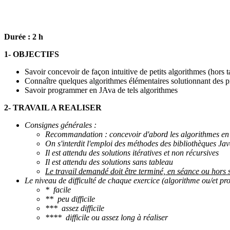
Durée : 2 h
1- OBJECTIFS
Savoir concevoir de façon intuitive de petits algorithmes (hors 
Connaître quelques algorithmes élémentaires solutionnant des 
Savoir programmer en JAva de tels algorithmes
2- TRAVAIL A REALISER
Consignes générales :
Recommandation : concevoir d'abord les algorithmes en p
On s'interdit l'emploi des méthodes des bibliothèques Ja
Il est attendu des solutions itératives et non récursives
Il est attendu des solutions sans tableau
Le travail demandé doit être terminé, en séance ou hors
Le niveau de difficulté de chaque exercice (algorithme ou/et pr
* facile
** peu difficile
*** assez difficile
**** difficile ou assez long à réaliser