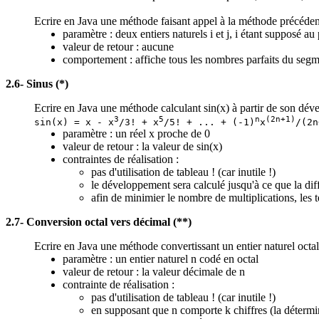
Ecrire en Java une méthode faisant appel à la méthode précédent
paramètre : deux entiers naturels i et j, i étant supposé au 
valeur de retour : aucune
comportement : affiche tous les nombres parfaits du segment
2.6- Sinus (*)
Ecrire en Java une méthode calculant sin(x) à partir de son dév
3
5
n
(2n+1)
sin(x) = x - x
/3! + x
/5! + ... + (-1)
x
/(2n
paramètre : un réel x proche de 0
valeur de retour : la valeur de sin(x)
contraintes de réalisation :
pas d'utilisation de tableau ! (car inutile !)
le développement sera calculé jusqu'à ce que la di
afin de minimier le nombre de multiplications, les 
2.7- Conversion octal vers décimal (**)
Ecrire en Java une méthode convertissant un entier naturel octal
paramètre : un entier naturel n codé en octal
valeur de retour : la valeur décimale de n
contrainte de réalisation :
pas d'utilisation de tableau ! (car inutile !)
en supposant que n comporte k chiffres (la détermina