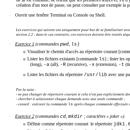
création d'un mot de passe, on peut consulter par exemple la 
Ouvrir une fenêtre Terminal ou Console ou Shell.
·
Les exercices qui suivent ont uniquement pour but de se familiariser ave
section 2.2 ; dans le cas contraire, ces exercices doivent être traités séq
Exercice 1
(commandes
,
pwd
ls
)
·
Visualiser le chemin d'accès au répertoire courant [co
o
Lister les fichiers existants [commande
] ; lister les
ls
o
(long),
(all),
(
recursive
),
(
extension
),
(ti
-a
-R
-x
-t
Lister les fichiers du répertoire
avec une pa
/
usr
/lib
o
Par la suite :
- ne pas changer de répertoire courant si cela n'est pas explicitement de
- chercher à solutionner chaque demande avec une seule commande ;
- conseil : exécuter la commande
après chaque commande effectuée afi
ls
Exercice 2
(commandes
,
; caractères « joker »)
cd
mkdir
·
Définir comme répertoire courant le répertoire
jdk1.
o