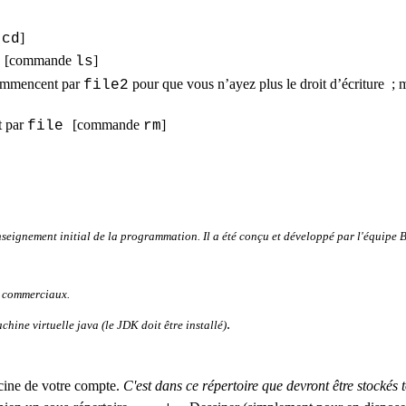
e
]
cd
[commande
]
e
ls
 commencent par
pour que vous n’ayez plus le droit d’écriture
;
m
file2
t par
[commande
]
file
rm
eignement initial de la programmation. Il a été conçu et développé par l'équipe
B
n commerciaux.
.
hine virtuelle java (le JDK doit être installé)
acine de votre compte.
C'est dans ce répertoire que devront être stockés