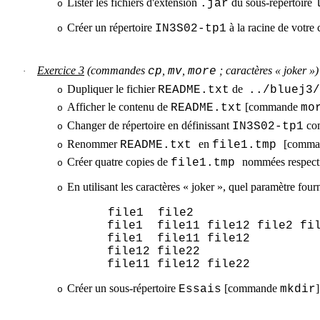
Lister les fichiers d'extension
du sous-répertoire
.jar
o
Créer un répertoire
à la racine de vot
IN3S02-tp1
o
Exercice 3
(commandes
,
,
; caractères « joker »)
cp
mv
more
·
Dupliquer le fichier
de
README.txt
..
/bluej3/
o
Afficher le contenu de
[commande
README.txt
mo
o
Changer de répertoire en définissant
com
IN3S02-tp1
o
Renommer
en
[comm
README.txt
file1.tmp
o
Créer quatre copies de
nommées respect
file1.tmp
o
En utilisant les caractères « joker », quel paramètre fo
o
file1 file2
file1 file11 file12 file2 fi
file1 file11 file12
file12 file22
file11 file12 file22
Créer un sous-répertoire
[commande
Essais
mkdir
o