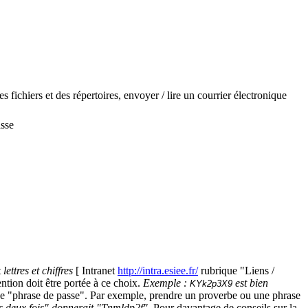
s fichiers et des répertoires, envoyer / lire un courrier électronique
asse
t
lettres et chiffres
[ Intranet
http://intra.esiee.fr/
rubrique "Liens /
ntion doit être portée à ce choix.
Exemple :
est bien
KYk2p3X9
r une "phrase de passe". Par exemple, prendre un proverbe ou une phrase
s deux fois" donnerait "Tnmldp2f"
. Pour davantage de conseils sur la