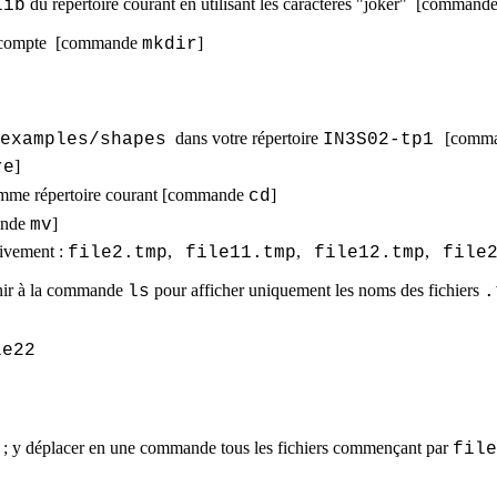
du répertoire courant en utilisant les caractères "joker" [command
lib
re compte [commande
]
mkdir
dans votre répertoire
[comm
examples
/
shapes
IN3S02-tp1
]
re
me répertoire courant [commande
]
cd
ande
]
mv
ivement :
,
,
,
file2.tmp
file11.tmp
file12.tmp
file
urnir à la commande
pour afficher uniquement les noms des fichiers
ls
.
le22
] ; y déplacer en une commande tous les fichiers commençant par
file