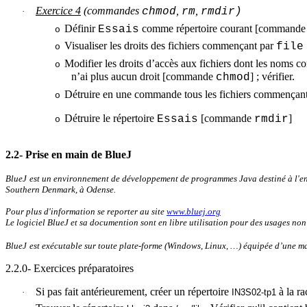
Exercice 4
(commandes
,
,
chmod
rm
rmdir
)
·
Définir
comme répertoire courant [command
Essais
o
Visualiser les droits des fichiers commençant par
fil
o
Modifier les droits d’accès aux fichiers dont les noms
o
n’ai plus aucun droit [commande
] ; vérifier.
chmod
Détruire en une commande tous les fichiers commençan
o
Détruire le répertoire
[commande
]
Essais
rmdir
o
2.2- Prise en main de
BlueJ
BlueJ
est un environnement de développement de programmes Java destiné à l'ens
Southern
Denmark
, à Odense.
Pour plus d'information se reporter au site
www.bluej.org
Le logiciel
BlueJ
et sa
documention
sont en libre utilisation pour des usages no
BlueJ
est exécutable sur toute plate-forme (Windows, Linux, …) équipée d’une mac
2.2.0- Exercices préparatoires
Si pas fait antérieurement, créer un répertoire
à la r
·
IN3S02-tp1