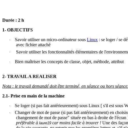
Durée : 2 h
1- OBJECTIFS
Savoir utiliser un micro-ordinateur sous
Linux
: se loger / se d
·
avec fichier attaché
Savoir utiliser les fonctionnalités élémentaires de l'environ
·
Bien maîtriser les concepts de classe, objet, méthode, attribut
·
2- TRAVAIL A REALISER
Nota : le travail demandé doit être terminé, en séance ou hors séance
2.1- Prise en main de la machine
Se loger (si pas fait antérieurement) sous Linux
[ s'il
est sous W
·
Changer de mot de passe (si pas fait antérieurement) en choisi
·
changement de mot de passe" située en bas à droite de l'écran ]
préférable à
car moins facile à trouver !
Une des façons 
laure19
de la vie courante, ne retenir que les premières lettres et, s'il 