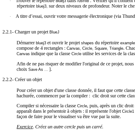
Trouver le répertoire
dans
. Vérifier qu'il contien
·
bluej3
/
usr
/lib
répertoire
sur deux niveaux de profondeur. Noter le che
bluej3,
A titre d’essai, ouvrir votre messagerie électronique (via
Thund
·
2.2.1- Charger un projet
BlueJ
Démarrer
et ouvrir le projet
du répertoire
bluej3
shapes
exampl
compose de 4 rectangles :
. Chac
Canvas
,
Circle
, Square, Triangle
indique que la classe
utilise les services de la cla
Canvas
Circle
Afin de ne pas risquer de modifier l'original de ce projet, nous 
choix
].
Save As ...
2.2.2- Créer un objet
Pour créer un objet d'une classe donnée, il faut que cette class
hachurée, commencer par la compiler :
clic
droit sur cette cla
Compiler si nécessaire la classe
, puis, après un clic droit
Circle
apparaît dans le présentoir à objets : il représente l'objet
Circle1
façon de faire pour le visualiser va être vue par la suite.
Exercice
. Créez un autre cercle puis un carré.