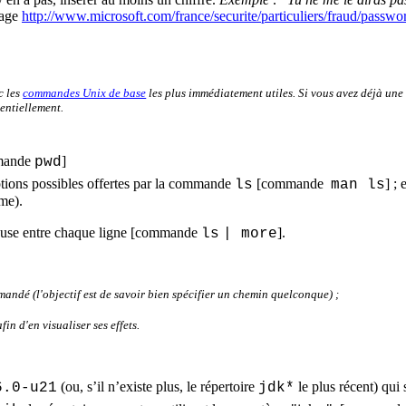
page
http://www.microsoft.com/france/securite/particuliers/fraud/passwo
c les
commandes Unix de base
les plus immédiatement utiles. Si vous avez déjà une
uentiellement.
mmande
]
pwd
 options possibles offertes par la commande
[commande
] ;
ls
man
ls
me).
use entre chaque ligne [commande
].
ls
| more
mandé (l'objectif est de savoir bien spécifier un chemin quelconque) ;
n d'en visualiser ses effets.
(ou, s’il n’existe plus, le répertoire
le plus récent) qui
6.0-u21
jdk
*