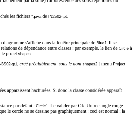
 facilement par la suite) l'arborescence des sous-répertoires du
chés les fichiers
de
*.java
IN3S02-tp1
n diagramme s'affiche dans la fenêtre principale de
. Il se
BlueJ
 relations de dépendance entre classes : par exemple, le lien de
à
Circle
t le projet
shapes
.
, créé préalablement, sous le nom
[ menu
,
N3S02-tp1
shapes2
Project
lées apparaissent hachurées. Si donc la classe considérée apparaît
stance par défaut :
. Le valider par Ok. Un rectangle rouge
Circle1
que le cercle ne se dessine pas graphiquement : ceci est normal ; la