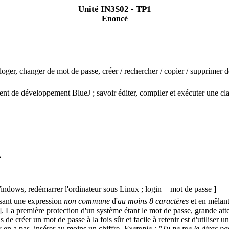
Unité IN3S02 - TP1
Enoncé
éloger, changer de mot de passe, créer / rechercher / copier / supprimer de
nement de développement
BlueJ
; savoir éditer, compiler et exécuter une cl
.
indows, redémarrer l'ordinateur sous Linux ; login + mot de passe ]
ssant une expression
non commune
d'
au moins 8 caractères
et en mêlan
. La première protection d'un système étant le mot de passe, grande atte
de créer un mot de passe à la fois sûr et facile à retenir est d'utilise
n'y en a pas, insérer au moins un chiffre.
Exemple : "Tu ne me le diras pa