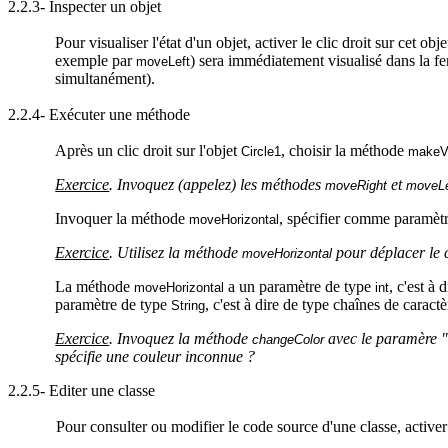
2.2.3- Inspecter un objet
Pour visualiser l'état d'un objet, activer le clic droit sur cet obj
exemple par
) sera immédiatement visualisé dans la fen
moveLeft
simultanément).
2.2.4- Exécuter une méthode
Après un clic droit sur l'objet
, choisir la méthode
Circle1
makeVi
Exercice
. Invoquez (appelez) les méthodes
et
moveRight
moveLe
Invoquer la méthode
, spécifier comme paramètre
moveHorizontal
Exercice
. Utilisez la méthode
pour déplacer le 
moveHorizontal
La méthode
a
un paramètre de type
, c'est à
moveHorizontal
int
paramètre de type
, c'est à dire de type chaînes de caractè
String
Exercice
. Invoquez la méthode
avec
le
paramère
changeColor
spécifie une couleur inconnue ?
2.2.5- Editer une classe
Pour consulter ou modifier le code source d'une classe, activer l