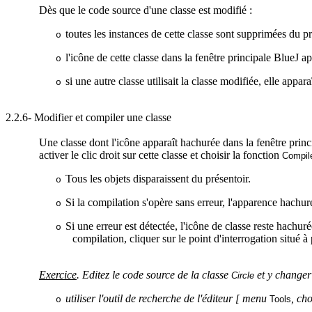
Dès que le code source d'une classe est modifié :
toutes les instances de cette classe sont supprimées du pr
o
l'icône de cette classe dans la fenêtre principale
BlueJ
ap
o
si une autre classe utilisait la classe modifiée, elle appar
o
2.2.6- Modifier et compiler une classe
Une classe dont l'icône apparaît hachurée dans la fenêtre prin
activer le clic droit sur cette classe et choisir la fonction
Compile
Tous les objets disparaissent du présentoir.
o
Si la compilation s'opère sans erreur, l'apparence hachuré
o
Si une erreur est détectée, l'icône de classe reste
hachuré
o
compilation, cliquer sur le point d'interrogation situé 
Exercice
. Editez le code source de la classe
et y
changer
Circle
utiliser l'outil de recherche de l'éditeur
[ menu
, cho
Tools
o