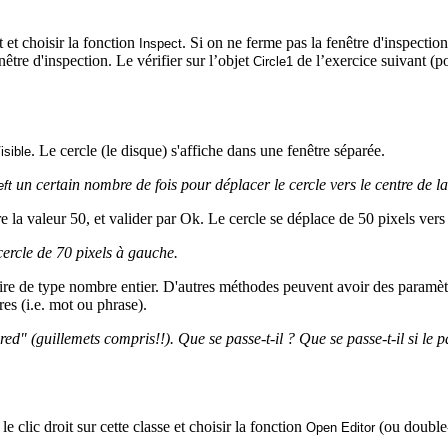
et et choisir la fonction
. Si on ne ferme pas la fenêtre d'inspectio
Inspect
être d'inspection. Le vérifier sur l’objet
de l’exercice suivant (po
Circle1
. Le cercle (le disque) s'affiche dans une fenêtre séparée.
sible
un certain nombre de fois pour déplacer le cercle vers le centre de l
ft
 la valeur 50, et valider par Ok. Le cercle se déplace de 50 pixels vers 
cercle de 70 pixels à gauche.
 dire de type nombre entier. D'autres méthodes peuvent avoir des paramè
res (i.e. mot ou phrase).
"
red
" (guillemets compris!!). Que se passe-t-il ? Que se passe-t-il si le 
e clic droit sur cette classe et choisir la fonction
(ou double-
Open Editor