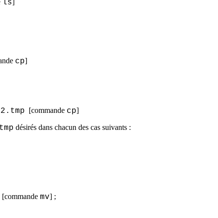
e
]
ls
ande
]
cp
[commande
]
22.tmp
cp
désirés dans chacun des cas suivants :
tmp
[commande
] ;
mv