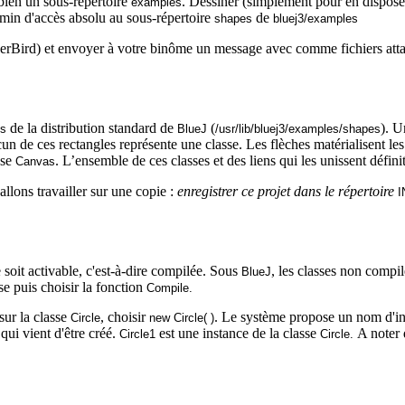
t bien un sous-répertoire
. Dessiner (simplement pour en disposer
examples
min d'accès absolu au sous-répertoire
de
shapes
bluej3/
examples
erBird
) et envoyer à votre binôme un message avec comme fichiers atta
de la distribution standard de
(
). U
es
BlueJ
/
usr
/lib/bluej3/
examples
/
shapes
un de ces rectangles représente une classe. Les flèches matérialisent les
sse
. L’ensemble de ces classes et des liens qui les unissent défini
Canvas
allons travailler sur une copie :
enregistrer ce projet dans le répertoire
I
e soit activable, c'est-à-dire compilée. Sous
, les classes non compi
BlueJ
sse puis choisir la fonction
Compile.
 sur la classe
, choisir
. Le système propose un nom d'in
Circle
new
Circle
(
)
qui vient d'être créé.
est une instance de la classe
A noter 
Circle1
Circle
.