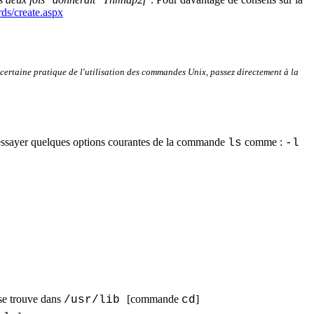
rds/create.aspx
 certaine pratique de l'utilisation des commandes Unix, passez directement à la
 essayer quelques options courantes de la commande
comme :
ls
-l
 se trouve dans
[commande
]
/
usr
/lib
cd