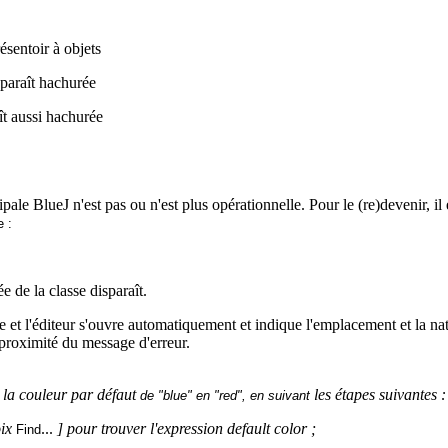
ésentoir à objets
paraît hachurée
aît aussi hachurée
cipale
BlueJ
n'est pas ou n'est plus opérationnelle. Pour le (
re
)devenir, il
 :
e de la classe disparaît.
e
et l'éditeur s'ouvre automatiquement et indique l'emplacement et la natu
à proximité du message d'erreur.
la couleur par défaut
les étapes suivantes :
de "
blue
" en "
red
", en suivant
ix
...
] pour trouver l'expression default
color
;
Find