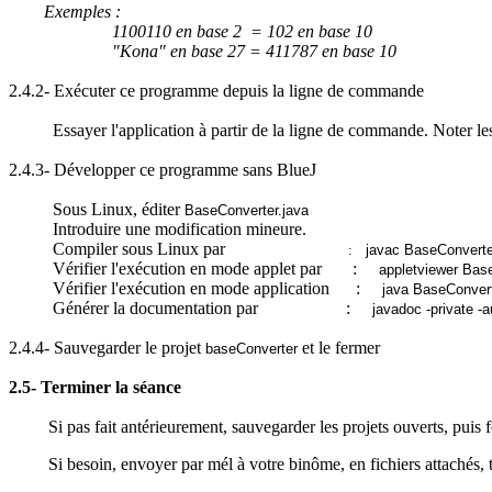
Exemples :
1100110 en base 2 = 102 en base 10
"
Kona
" en base 27 = 411787 en base 10
2.4.2- Exécuter ce programme depuis la ligne de commande
Essayer l'application à partir de la ligne de commande. Noter l
2.4.3- Développer ce programme sans
BlueJ
Sous Linux, éditer
BaseConverter.java
Introduire une modification mineure.
Compiler sous Linux par
:
javac
BaseConverte
Vérifier l'exécution en mode applet par
:
appletviewer
Base
Vérifier l'exécution en mode application
:
java
BaseConver
Générer la documentation par
:
javadoc
-
private
-
a
2.4.4- Sauvegarder le projet
et le fermer
baseConverter
2.5- Terminer la séance
Si pas fait antérieurement, sauvegarder les projets ouverts, puis
Si besoin, envoyer par
mél
à votre binôme, en fichiers attachés