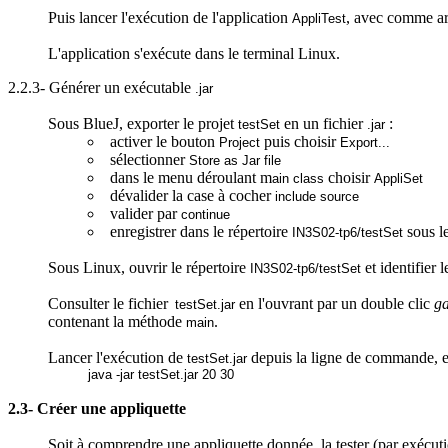
Puis lancer l'exécution de l'application
, avec comme ar
AppliTest
L'application s'exécute dans le terminal Linux.
2.2.3- Générer un exécutable
.jar
Sous
BlueJ
, exporter le projet
en un fichier
:
testSet
.jar
activer le bouton
puis choisir
Project
Export...
sélectionner
Store
as
Jar file
dans le menu déroulant m
choisir
ain class
AppliSet
dévalider
la case à cocher
include
source
valider par
continue
enregistrer dans le répertoire
sous l
IN3S02-tp6/
testSet
Sous Linux, ouvrir le répertoire
et identifier l
IN3S02-tp6/
testSet
Consulter le fichier
en l'ouvrant par un double clic
g
testSet.jar
contenant la méthode
.
main
Lancer l'exécution de
depuis la ligne de commande, en
testSet.jar
java
-jar
testSet.jar
20 30
2.3- Créer une appliquette
Soit à comprendre une appliquette donnée, la tester (par exécut