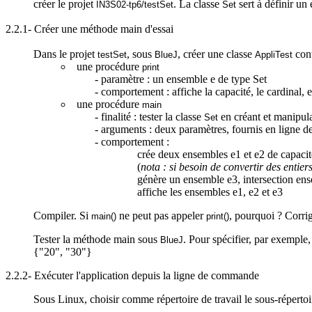
créer le projet
. La classe
sert à définir un
IN3S02-tp6/
testSet
Set
2.2.1- Créer une méthode main d'essai
Dans le projet
, sous
, créer une classe
cont
testSet
BlueJ
AppliTest
une procédure
print
- paramètre : un ensemble e de type Set
- comportement : affiche la capacité, le cardinal, e
une procédure
main
- finalité : tester la classe
en créant et manipul
Set
- arguments : deux paramètres, fournis en ligne 
- comportement :
crée
deux ensembles e1 et e2 de capacité
(
nota : si besoin de convertir des entier
génère
un ensemble e3, intersection ense
affiche
les ensembles e1, e2 et e3
Compiler. Si
ne peut pas appeler
, pourquoi ? Corrig
main(
)
print
()
Tester la méthode main sous
. Pour spécifier, par exemple
BlueJ
{"20", "30"}
2.2.2- Exécuter l'application depuis la ligne de commande
Sous Linux, choisir comme répertoire de travail le
sous-répertoi