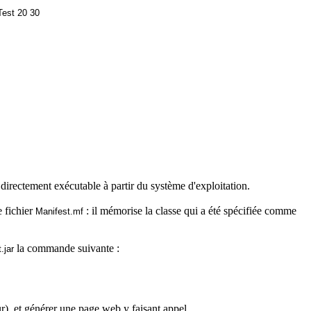
Test
20 30
 directement exécutable à partir du système d'exploitation.
e fichier
: il mémorise la classe qui a été spécifiée comme
Manifest.mf
la commande suivante :
t.jar
r), et générer une page
web
y faisant appel.