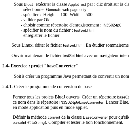
Sous
, exécuter la classe
par : clic droit sur la c
BlueJ
AppletTest
- sélectionner
Generate
web
page
only
- spécifier :
Height
= 100
Width
= 500
- valider par Ok
- choisir comme répertoire d'enregistrement :
IN3S02-tp6
- spécifier le nom du fichier :
testSet.html
- enregistrer le fichier
Sous Linux, éditer le fichier
.
En étudier sommaireme
testSet.html
Ouvrir maintenant le fichier
avec un navigateur inter
testSet.html
2.4- Exercice : projet "
baseConverter
"
Soit à créer un programme Java permettant de convertir un nom
2.4.1- Créer le programme de conversion de base
Fermer tous les projets
BlueJ
ouverts. Créer un répertoire
baseCo
ce nom dans le répertoire
. Lancer
Blue
IN3S02-tp6/
baseConverter
en mode application puis en mode applet.
Définir la méthode
de la classe
pour qu'elle
convert
BaseConverter
et
). Compiler et tester le bon fonctionnement.
parseInt
toString