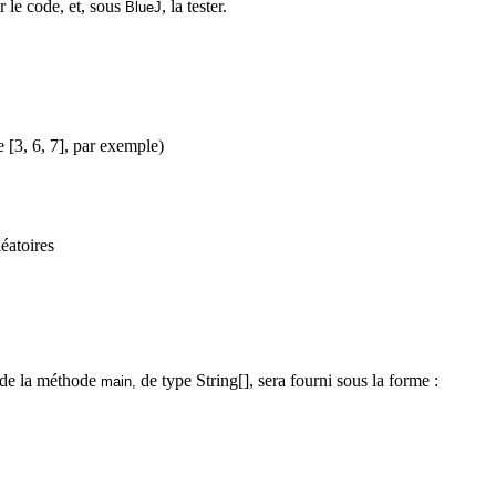
er le code, et, sous
, la tester.
BlueJ
e [3, 6, 7], par exemple)
éatoires
f de la méthode
de type
String[
], sera fourni sous la forme :
main,