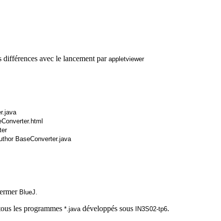
es différences avec le lancement par
appletviewer
r.java
Converter.html
ter
uthor
BaseConverter.java
 fermer
BlueJ
.
, tous les programmes
développés sous
.
*.java
IN3S02-tp6