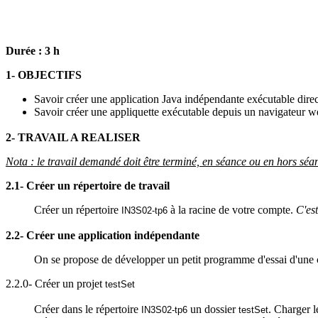
Durée : 3 h
1- OBJECTIFS
Savoir créer une application Java indépendante exécutable direc
Savoir créer une appliquette exécutable depuis un navigateur
w
2- TRAVAIL A REALISER
Nota : le travail demandé doit être terminé, en séance ou en hors séa
2.1- Créer un répertoire de travail
Créer un répertoire
à la racine de votre compte.
C'es
IN3S02-tp6
2.2- Créer une application indépendante
On se propose de développer un petit programme d'essai d'une
2.2.0- Créer un projet
testSet
Créer dans le répertoire
un dossier
. Charger l
IN3S02-tp6
testSet