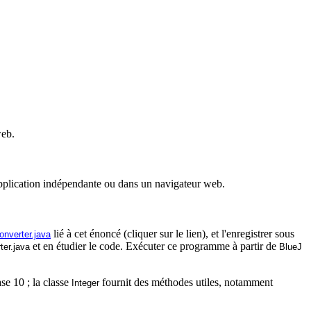
web.
pplication indépendante ou dans un navigateur web.
lié à cet énoncé (cliquer sur le lien), et l'enregistrer sous
nverter.java
et en étudier le code. Exécuter ce programme à partir de
er.java
BlueJ
se 10 ; la classe
fournit des méthodes utiles, notamment
Integer