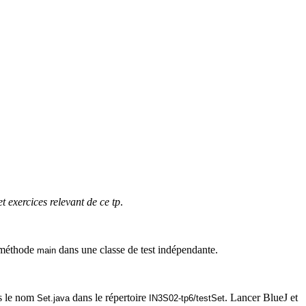
et exercices relevant de ce
tp
.
e méthode
dans une classe de test indépendante.
main
ous le nom
dans le répertoire
. Lancer
BlueJ
et
Set.java
IN3S02-tp6/
testSet