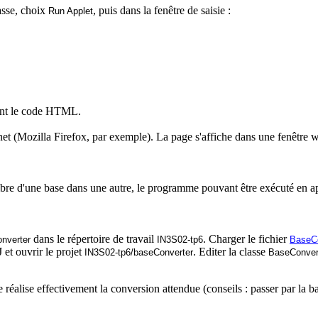
lasse, choix
, puis dans la fenêtre de saisie :
Run
Applet
nt le code
HTML
.
net
(Mozilla Firefox, par exemple). La page s'affiche dans une fenêtre 
bre d'une base dans une autre, le programme pouvant être exécuté en a
dans le répertoire de travail
. Charger le fichier
nverter
IN3S02-tp6
BaseCo
J
et ouvrir le projet
. Editer la classe
IN3S02-tp6/
baseConverter
BaseConvert
 réalise effectivement la conversion attendue (conseils : passer par la ba