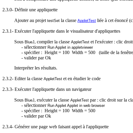
2.3.0- Définir une appliquette
Ajouter au projet
la classe
liée à cet énoncé (c
testSet
AppletTest
2.3.1- Exécuter l'appliquette dans le
visualisateur
d'appliquettes
Sous
, compiler la classe
et l'exécuter : clic droi
BlueJ
AppletTest
- sélectionner
Run
Applet in
appletviewer
- spécifier :
Height
= 100
Width
= 500 (taille de la fenêtre
- valider par Ok
Interpréter les résultats.
2.3.2- Editer la classe
et en étudier le code
AppletTest
2.3.3- Exécuter l'appliquette dans un navigateur
Sous
, exécuter la classe
par : clic droit sur la c
BlueJ
AppletTest
- sélectionner
Run
Applet
Applet
in
web
browser
- spécifier :
Height
= 100
Width
= 500
- valider par Ok
2.3.4- Générer une page
web
faisant appel à l'appliquette