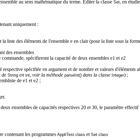
 ensemble au sens mathématique du terme. Editer la classe
, en étudi
Set
enant uniquement :
t la liste des éléments de l'ensemble e en clair (pour la liste sous la form
ant des ensembles
de commande, spécifieront la capacité de deux ensembles e1 et e2
 respective spécifiée en argument et de nombre et valeurs d'éléments al
s de
en
,
voir la méthode
dans la classe
) ;
String
int
parseInt
(
)
Integer
mbliste de e1 et e2 ;
er.
, deux ensembles de capacités respectives 20 et 30, le paramètre effecti
re
contenant les programmes
et
AppliTest.class
Set.class