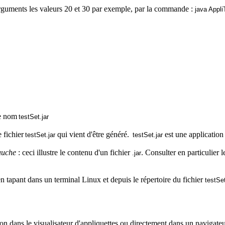
guments les valeurs 20 et 30 par exemple, par la commande :
java
Appli
e nom
testSet.jar
e fichier
qui vient d'être généré.
est une application
testSet.jar
testSet.jar
auche
: ceci illustre le contenu d'un fichier
. Consulter en particulier l
.jar
 tapant dans un terminal Linux et depuis le répertoire du fichier
testSe
ion dans le
visualisateur
d'appliquettes ou directement dans un navigateu