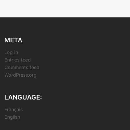
META
Log in
Entries feed
Comments feed
WordPress.org
LANGUAGE:
Français
English