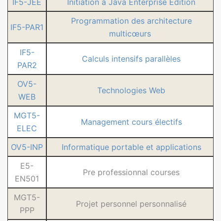
IF5-JEE
Initiation à Java Enterprise Edition
Programmation des architecture
IF5-PAR1
multicœurs
IF5-
Calculs intensifs parallèles
PAR2
OV5-
Technologies Web
WEB
MGT5-
Management cours électifs
ELEC
OV5-INP
Informatique portable et applications
E5-
Pre professionnal courses
EN501
MGT5-
Projet personnel personnalisé
PPP