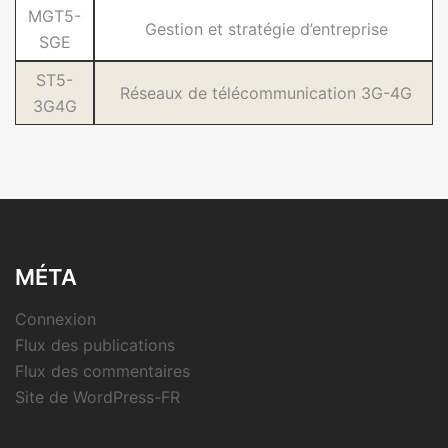
MGT5-
Gestion et stratégie d’entreprise
SGE
ST5-
Réseaux de télécommunication 3G-4G
3G4G
MÉTA
Connexion
Flux des publications
Flux des commentaires
Site de WordPress-FR