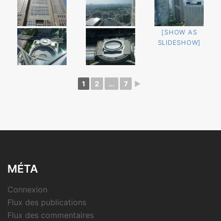
[SHOW AS
SLIDESHOW]
1
2
...
7
►
MÉTA
Connexion
Flux des publications
Flux des commentaires