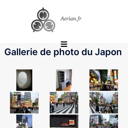
Aller
au
contenu
Ouvrir/fermer
Gallerie de photo du Japon
le
menu