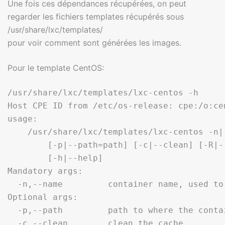
Une fois ces dépendances récupérées, on peut
regarder les fichiers templates récupérés sous
/usr/share/lxc/templates/
pour voir comment sont générées les images.
Pour le template CentOS:
/usr/share/lxc/templates/lxc-centos -h

Host CPE ID from /etc/os-release: cpe:/o:cen
usage:

    /usr/share/lxc/templates/lxc-centos -n|-
        [-p|--path=path] [-c|--clean] [-R|-
        [-h|--help]

Mandatory args:

  -n,--name         container name, used to
Optional args:

  -p,--path         path to where the conta
  -c,--clean        clean the cache
