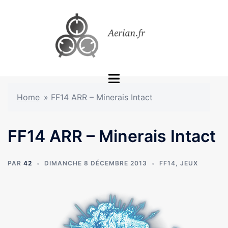
Aller
au
contenu
Ouvrir/fermer
le
Home
»
FF14 ARR – Minerais Intact
menu
FF14 ARR – Minerais Intact
PAR
42
DIMANCHE 8 DÉCEMBRE 2013
FF14
,
JEUX